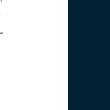
la
a
on