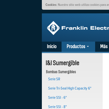
Cookies
: Nuestro sitio web utiliza cookies para a
Inicio
Productos
Más
I&I Sumergible
Bombas Sumergibles
Serie SR
Serie Tri-Seal High Capacity 6"
Serie SSI - 6"
Serie SSI - 8"