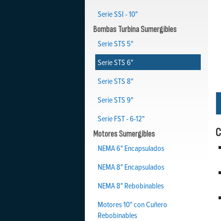
Serie SSI - 10"
Bombas Turbina Sumergibles
Serie STS 5"
Serie STS 6"
Serie STS 8"
Serie STS 9"
Serie FST - 6-12"
C
Motores Sumergibles
NEMA 6" Encapsulados
NEMA 8" Encapsulados
NEMA 8" Rebobinables
Motores 10" con Cuñero
Rebobinables