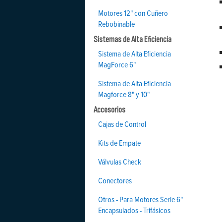
Motores 12" con Cuñero
Rebobinable
Sistemas de Alta Eficiencia
Sistema de Alta Eficiencia
MagForce 6"
Sistema de Alta Eficiencia
Magforce 8" y 10"
Accesorios
Cajas de Control
Kits de Empate
Válvulas Check
Conectores
Otros - Para Motores Serie 6"
Encapsulados - Trifásicos