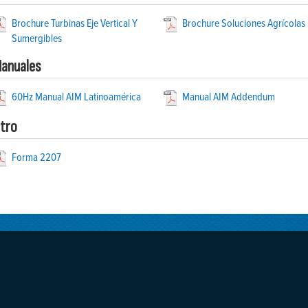
Brochure Turbinas Eje Vertical Y
Brochure Soluciones Agrícolas
Sumergibles
anuales
60Hz Manual AIM Latinoamérica
Manual AIM Addendum
tro
Forma 2207