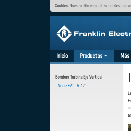
Cookies
: Nuestro sitio web utiliza cookies para a
Inicio
Productos
Más
Bombas Turbina Eje Vertical
Serie FVT - 5-42"
L
F
s
a