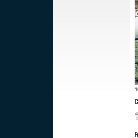
*
C
F