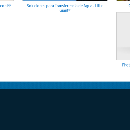
con FE
Soluciones para Transferencia de Agua - Little
Giant®
Fhot