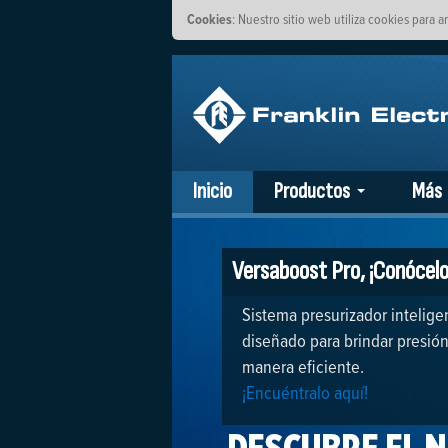
Cookies
: Nuestro sitio web utiliza cookies para a
Inicio
Productos
Más
Versaboost Pro, ¡Conócelo
Sistema presurizador intelig
diseñado para brindar presió
manera eficiente.
¡Encuéntralo aquí!