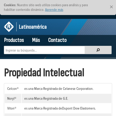
Cookies
: Nuestro sitio web utiliza cookies para análisis y para
×
habilitar contenido dinámico.
Aprende más
Latinoamérica
Productos
Más
Contacto
Propiedad Intelectual
Celcon®
es una Marca Registrada de Celanese Corporation.
Noryl®
es una Marca Registrada de G.E.
Viton®
es una Marca Registrada deDupont Dow Elastomers.