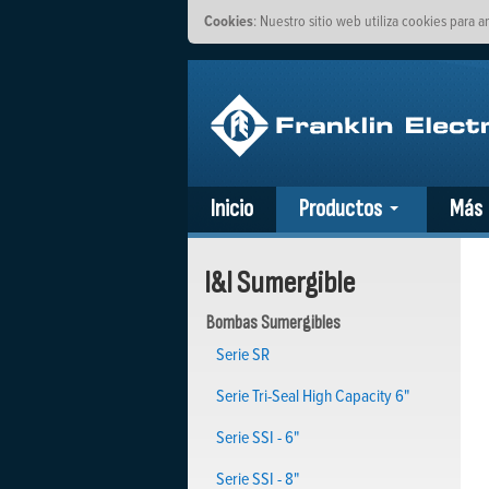
Cookies
: Nuestro sitio web utiliza cookies para a
Inicio
Productos
Más
I&I Sumergible
Bombas Sumergibles
Serie SR
Serie Tri-Seal High Capacity 6"
Serie SSI - 6"
Serie SSI - 8"