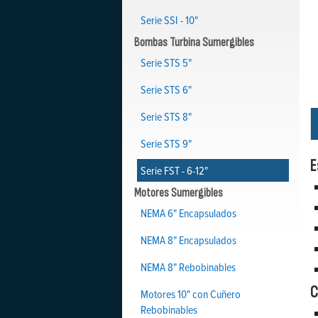
Serie SSI - 10"
Bombas Turbina Sumergibles
Serie STS 5"
Serie STS 6"
Serie STS 8"
Serie STS 9"
E
Serie FST - 6-12"
Motores Sumergibles
NEMA 6" Encapsulados
NEMA 8" Encapsulados
NEMA 8" Rebobinables
C
Motores 10" con Cuñero
Rebobinables