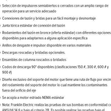
Selección de impulsores semiabiertos o cerrados con un amplio rango de
operación para un servicio adecuado
Conexiones de tazón y bridas para un fácil montaje y desmontaje
Junta tórica estándar de conexión del tazón
Rodamientos del tazón en bronce (oferta estándar) con diferentes opciones
disponibles para adaptarnos a alguna aplicación específica
Anillos de desgaste e impulsor disponible en varios materiales
Descargas roscadas y bridadas opcionales.
Ensambles de columna roscados o bridados
Codos de descarga 90° disponibles (clasificaciones 150 #, 300 #, 600 # y
900 #)
Diseño exclusivo del soporte del motor que tiene una ruta de flujo por enci
del rodamiento del soporte del motor lo cual mantiene los contaminantes
fuera del orificio del eje
Se acopla a motor estriado NEMA estándar
Nota: Franklin Electric realiza las pruebas de sus bombas en conformidad c
ANSI/HI 14.6 y bajo el criterio 2B. Es posible realizar las pruebas bajo el