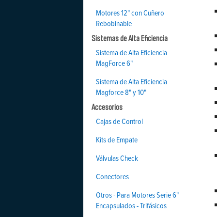
Motores 12" con Cuñero
Rebobinable
Sistemas de Alta Eficiencia
Sistema de Alta Eficiencia
MagForce 6"
Sistema de Alta Eficiencia
Magforce 8" y 10"
Accesorios
Cajas de Control
Kits de Empate
Válvulas Check
Conectores
Otros - Para Motores Serie 6"
Encapsulados - Trifásicos