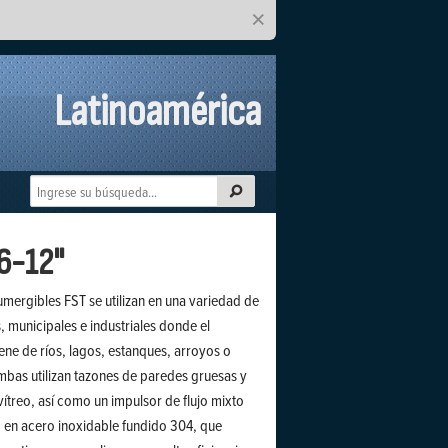
×
Latinoamérica
 6-12"
mergibles FST se utilizan en una variedad de
 municipales e industriales donde el
ene de ríos, lagos, estanques, arroyos o
bas utilizan tazones de paredes gruesas y
ítreo, así como un impulsor de flujo mixto
do en acero inoxidable fundido 304, que