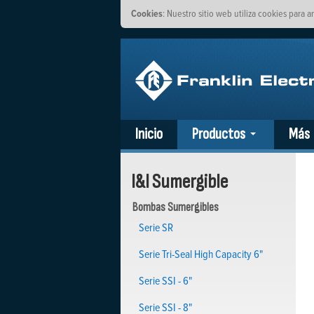
Cookies
: Nuestro sitio web utiliza cookies para a
Inicio
Productos
Más
I&I Sumergible
Bombas Sumergibles
Serie SR
Serie Tri-Seal High Capacity 6"
Serie SSI - 6"
Serie SSI - 8"