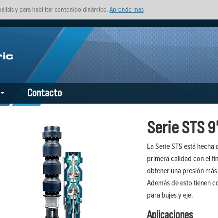
nálisis y para habilitar contenido dinámico.
Aprende más
Contacto
Serie STS 9
La Serie STS está hecha d
primera calidad con el fi
obtener una presión más 
Además de esto tienen co
para bujes y eje.
Aplicaciones