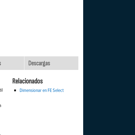
s
Descargas
Relacionados
il
Dimensionar en FE Select
a