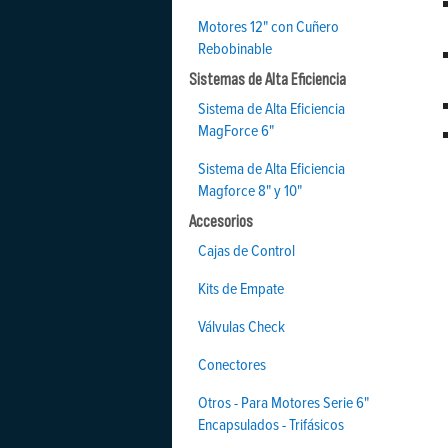
Motores 12" con Cuñero
Rebobinable
Sistemas de Alta Eficiencia
Sistema de Alta Eficiencia
MagForce 6"
Sistema de Alta Eficiencia
Magforce 8" y 10"
Accesorios
Cajas de Control
Kits de Empate
Válvulas Check
Conectores
Otros - Para Motores Serie 6"
Encapsulados - Trifásicos