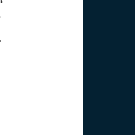
la
a
on