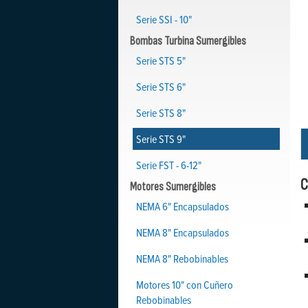
Serie SSI - 10"
Bombas Turbina Sumergibles
Serie STS 5"
Serie STS 6"
Serie STS 8"
Serie STS 9"
Serie FST - 6-12"
C
Motores Sumergibles
NEMA 6" Encapsulados
NEMA 8" Encapsulados
NEMA 8" Rebobinables
Motores 10" con Cuñero
Rebobinables