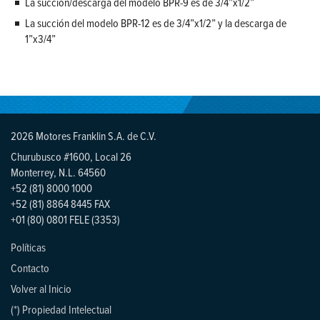
La succión/descarga del modelo BPR-9 es de 3/4”x1/2”
La succión del modelo BPR-12 es de 3/4”x1/2” y la descarga de
1”x3/4”
2026 Motores Franklin S.A. de C.V.
Churubusco #1600, Local 26
Monterrey, N.L. 64560
+52 (81) 8000 1000
+52 (81) 8864 8445 FAX
+01 (80) 0801 FELE (3353)
Políticas
Contacto
Volver al Inicio
(*) Propiedad Intelectual