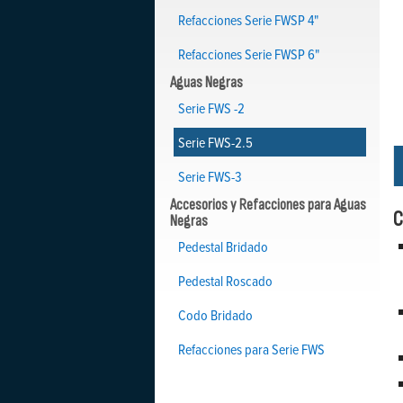
Refacciones Serie FWSP 4"
Refacciones Serie FWSP 6"
Aguas Negras
Serie FWS -2
Serie FWS-2.5
Serie FWS-3
Accesorios y Refacciones para Aguas
C
Negras
Pedestal Bridado
Pedestal Roscado
Codo Bridado
Refacciones para Serie FWS