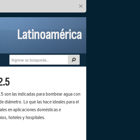
×
Latinoamérica
2.5
5 son las indicadas para bombear agua con
de diámetro. Lo que las hace ideales para el
les en aplicaciones domésticas e
ios, hoteles y hospitales.