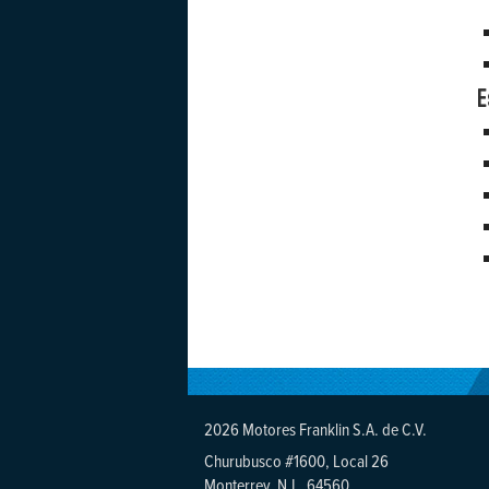
E
2026 Motores Franklin S.A. de C.V.
Churubusco #1600, Local 26
Monterrey, N.L. 64560