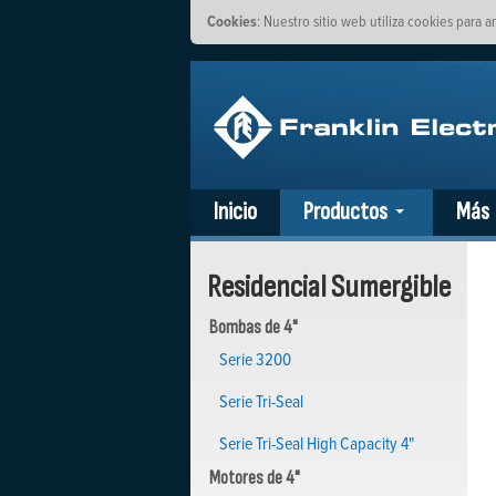
Cookies
: Nuestro sitio web utiliza cookies para a
Inicio
Productos
Más
Residencial Sumergible
Bombas de 4"
Serie 3200
Serie Tri-Seal
Serie Tri-Seal High Capacity 4"
Motores de 4"