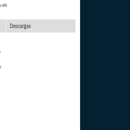
útil.
Descargas
e
s