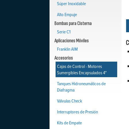
Súper Inoxidable
Alto Empuje
Bombas para Cisterna
Serie C1
Aplicaciones Móviles
C
Franklin AIM
Accesorios
Cajas de Control - Motores
Sumergibles Encapsulados 4"
Tanques Hidroneumáticos de
Diafragma
Válvulas Check
Interruptores de Presión
Kits de Empate