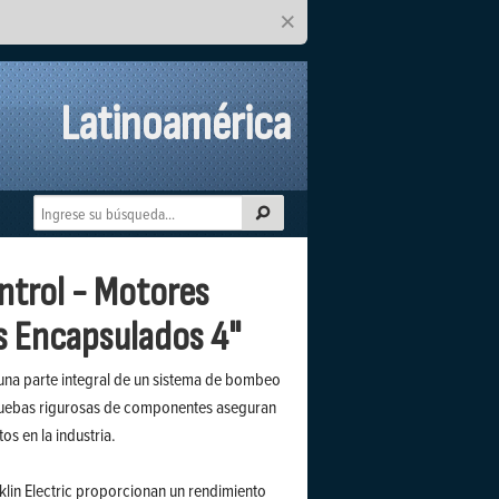
×
Latinoamérica
ntrol - Motores
s Encapsulados 4"
 una parte integral de un sistema de bombeo
ruebas rigurosas de componentes aseguran
s en la industria.
klin Electric proporcionan un rendimiento