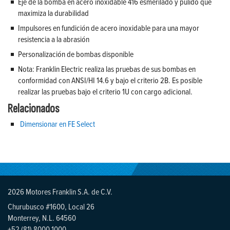
Eje de la bomba en acero inoxidable 416 esmerilado y pulido que
maximiza la durabilidad
Impulsores en fundición de acero inoxidable para una mayor
resistencia a la abrasión
Personalización de bombas disponible
Nota: Franklin Electric realiza las pruebas de sus bombas en
conformidad con ANSI/HI 14.6 y bajo el criterio 2B. Es posible
realizar las pruebas bajo el criterio 1U con cargo adicional.
Relacionados
Dimensionar en FE Select
2026 Motores Franklin S.A. de C.V.
Churubusco #1600, Local 26
Monterrey, N.L. 64560
+52 (81) 8000 1000