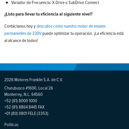
Variador de Frecuencia: X-Drive o SubDrive Connect
¿Listo para llevar tu eficiencia al siguiente nivel?
Contáctanos hoy y
descubre como nuestro motor de imanes
permanentes de 230V
puede optimizar tu operación. ¡La eficiencia está
al alcance de todos!
2026 Motores Franklin S.A. de C.V.
Churubusco #1600, Local 26
Monterrey, N.L. 64560
+52 (81) 8000 1000
+52 (81) 8864 8445 FAX
+01 (80) 0801 FELE (3353)
Políticas