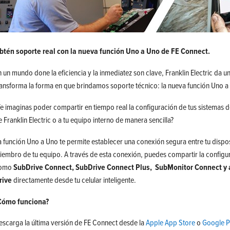
btén soporte real con la nueva función Uno a Uno de FE Connect.
n un mundo done la eficiencia y la inmediatez son clave, Franklin Electric da
ransforma la forma en que brindamos soporte técnico: la nueva función Uno 
Te imaginas poder compartir en tiempo real la configuración de tus sistemas
e Franklin Electric o a tu equipo interno de manera sencilla?
a función Uno a Uno te permite establecer una conexión segura entre tu dispos
iembro de tu equipo. A través de esta conexión, puedes compartir la config
omo
SubDrive Connect, SubDrive Connect Plus, SubMonitor Connect y a
rive
directamente desde tu celular inteligente.
Cómo funciona?
escarga la última versión de FE Connect desde la
Apple App Store
o
Google P