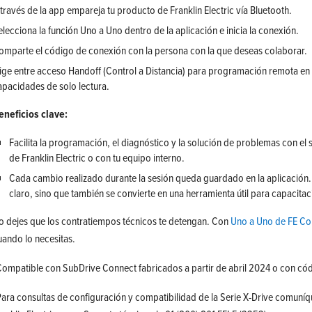
 través de la app empareja tu producto de Franklin Electric vía Bluetooth.
elecciona la función Uno a Uno dentro de la aplicación e inicia la conexión.
omparte el código de conexión con la persona con la que deseas colaborar.
lige entre acceso Handoff (Control a Distancia) para programación remota en 
apacidades de solo lectura.
eneficios clave:
Facilita la programación, el diagnóstico y la solución de problemas con el 
de Franklin Electric o con tu equipo interno.
Cada cambio realizado durante la sesión queda guardado en la aplicación. E
claro, sino que también se convierte en una herramienta útil para capacitaci
o dejes que los contratiempos técnicos te detengan. Con
Uno a Uno de FE Co
uando lo necesitas.
Compatible con SubDrive Connect fabricados a partir de abril 2024 o con cód
Para consultas de configuración y compatibilidad de la Serie X-Drive comuní