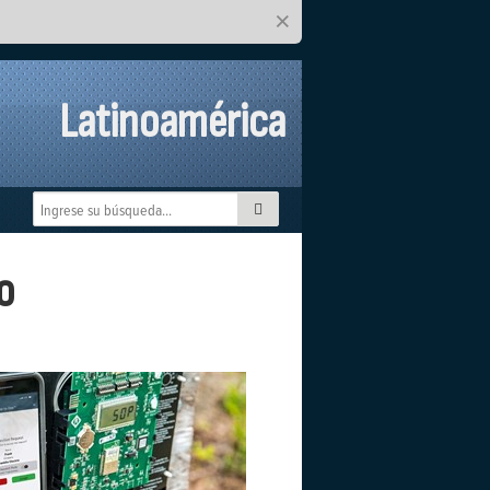
×
Latinoamérica
o