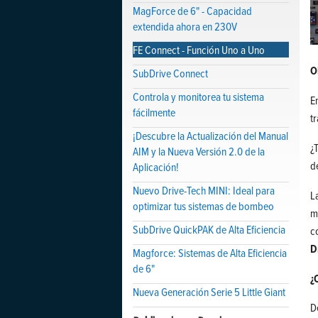
MagForce de 6" - Capacidad
extendida ahora en 230V
FE Connect - Función Uno a Uno
O
SubDrive Connect
Controla y monitorea tu sistema
E
fácilmente
t
¡Descubre la Actualización del Manual
¿
AIM y la Nueva Versión 2.0 de la
d
Aplicación!
Nuevo Drive-Tech MINI: Ideal para
L
optimizar tus sistemas de bombeo
m
SubDrive QuickPAK de Alta Eficiencia
c
D
Magforce: Sistemas de Alta Eficiencia
de 6"
¿
Nueva Generación Serie 5 Little Giant
D